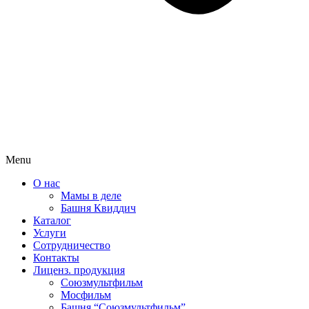
Menu
О нас
Мамы в деле
Башня Квиддич
Каталог
Услуги
Сотрудничество
Контакты
Лиценз. продукция
Союзмультфильм
Мосфильм
Башня “Союзмультфильм”