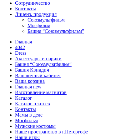
Сотрудничество
Контакты
Лиценз. продукция
Союзмультфильм
Мосфильм
Башня “Союзмультфильм”
Главная
4042
Dress
Аксессуары и парики
Башня “Союзмультфильм”
Башня Квиддич
Ваш личный кабинет
Ваша корзина
Главная new
Изготовление магнитов
Каталог
Каталог платьев
Контакты
Мамы в деле
Мосфильм
Мужские костюмы
Наше пространство в г.Петергофе
Наши игры