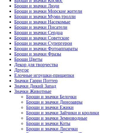
Броши и значки Космос
Броши и значки Люди
Броши и значки Морские жители
Броши и значки Муми-тролли
Броши и значки Насекомые
Броши и значки Писатели
Броши и значки Сердца
Броши и значки Советские
Броши и значки Супергерои
Броши и значки Фотоаппараты
Броши и значки Фразы
Броши Цветы
Декор для творчества
Другое
Елочные игрушки-прищепки
Значки Гарри Поттер
Значки Дикий Запад
Значки Животные
Броши и значки Белочки
Броши и значки Динозавры
Броши и значки Ежики
Броши и значки Зайчики и кролики
Броши и значки Земноводные
Броши и значки Коты
Броши и значки Лисички