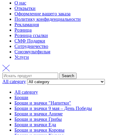
О нас
Открытки
Оформление вашего заказа
Политику конфиденциальности
Рекламация
Розница
Розница ссылки
СМФ Подарки
Сотрудничество
Союзмультфильм
Услуги
Search
Search
for:
All category
All category
Броши
Броши и значки "Напитки"
Броши и значки 9 мая – День Победы
Броши и значки Аниме
Броши и значки Грибы
Броши и значки Еда
Броши и значки Коровы