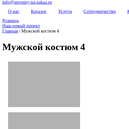
info@suveniry-na-zakaz.ru
О нас
Каталог
Услуги
Сотрудничество
Розница
Наш новый проект
Главная
/ Мужской костюм 4
Мужской костюм 4