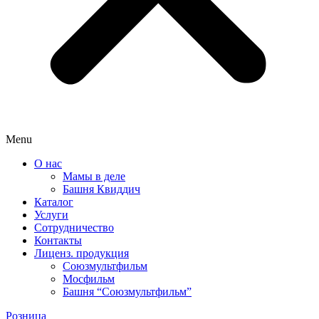
Menu
О нас
Мамы в деле
Башня Квиддич
Каталог
Услуги
Сотрудничество
Контакты
Лиценз. продукция
Союзмультфильм
Мосфильм
Башня “Союзмультфильм”
Розница