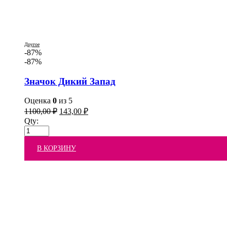
Другое
-87%
-87%
Значок Дикий Запад
Оценка
0
из 5
1100,00
₽
143,00
₽
Qty:
В КОРЗИНУ