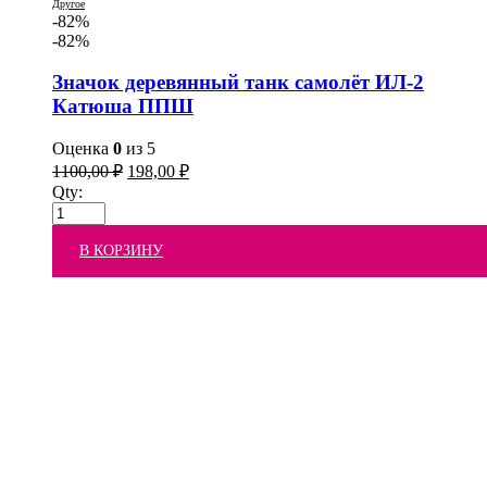
Другое
-82%
-82%
Значок деревянный танк самолёт ИЛ-2
Катюша ППШ
Оценка
0
из 5
1100,00
₽
198,00
₽
Qty:
В КОРЗИНУ