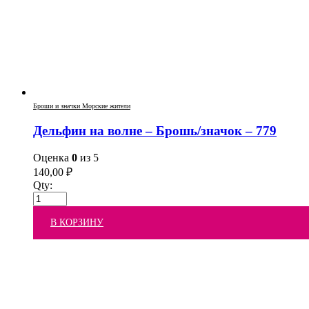
Броши и значки Морские жители
Дельфин на волне – Брошь/значок – 779
Оценка
0
из 5
140,00
₽
Qty:
В КОРЗИНУ