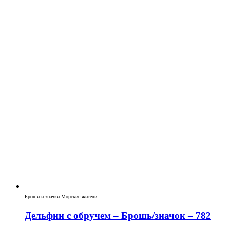
Броши и значки Морские жители
Дельфин с обручем – Брошь/значок – 782