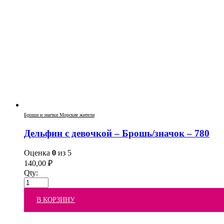
Броши и значки Морские жители
Дельфин с девочкой – Брошь/значок – 780
Оценка
0
из 5
140,00
₽
Qty:
В КОРЗИНУ