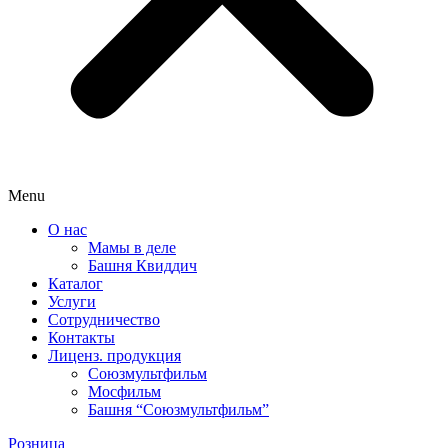
Menu
О нас
Мамы в деле
Башня Квиддич
Каталог
Услуги
Сотрудничество
Контакты
Лиценз. продукция
Союзмультфильм
Мосфильм
Башня “Союзмультфильм”
Розница