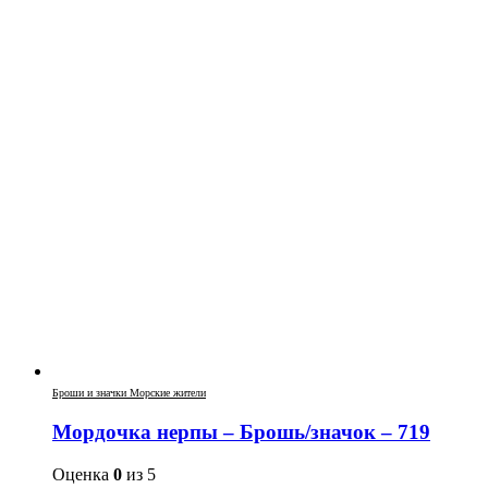
Броши и значки Морские жители
Мордочка нерпы – Брошь/значок – 719
Оценка
0
из 5