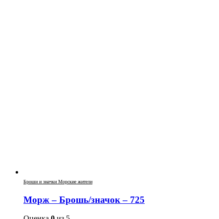
Броши и значки Морские жители
Морж – Брошь/значок – 725
Оценка
0
из 5