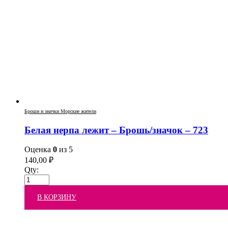
Броши и значки Морские жители
Белая нерпа лежит – Брошь/значок – 723
Оценка
0
из 5
140,00
₽
Qty:
В КОРЗИНУ