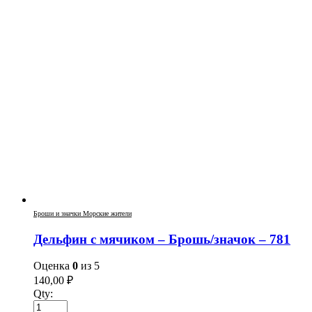
Броши и значки Морские жители
Дельфин с мячиком – Брошь/значок – 781
Оценка
0
из 5
140,00
₽
Qty: