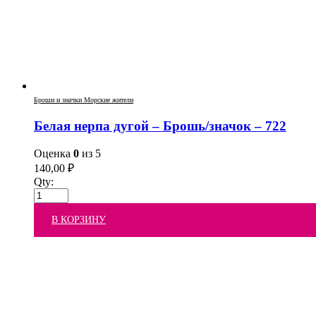
Броши и значки Морские жители
Белая нерпа дугой – Брошь/значок – 722
Оценка
0
из 5
140,00
₽
Qty:
В КОРЗИНУ