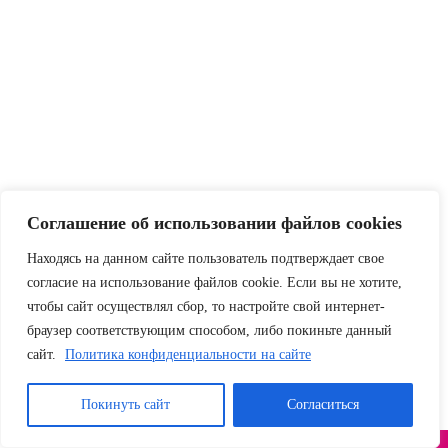
Соглашение об использовании файлов cookies
Находясь на данном сайте пользователь подтверждает свое
согласие на использование файлов cookie. Если вы не хотите,
Броши и значки Морские жители
чтобы сайт осуществлял сбор, то настройте свой интернет-
Рыбка желтая- Брошь/значок – 709
браузер соответствующим способом, либо покиньте данный
сайт.
Политика конфиденциальности на сайте
Оценка
0
из 5
140,00
₽
Qty:
Покинуть сайт
Согласиться