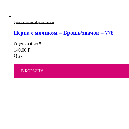
Броши и значки Морские жители
Нерпа с мячиком – Брошь/значок – 778
Оценка
0
из 5
140,00
₽
Qty:
В КОРЗИНУ