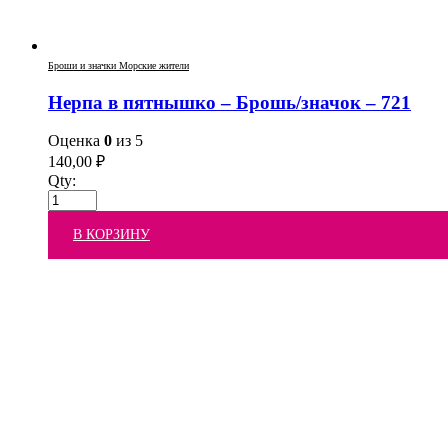
Броши и значки Морские жители
Нерпа в пятнышко – Брошь/значок – 721
Оценка
0
из 5
140,00
₽
Qty:
В КОРЗИНУ