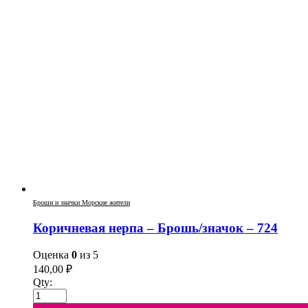
Броши и значки Морские жители
Коричневая нерпа – Брошь/значок – 724
Оценка
0
из 5
140,00
₽
Qty: