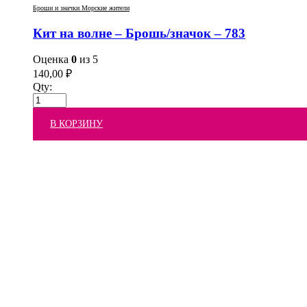
Броши и значки Морские жители
Кит на волне – Брошь/значок – 783
Оценка
0
из 5
140,00
₽
Qty:
В КОРЗИНУ