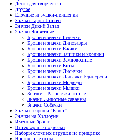
Декор для творчества
Другое
Елочные игрушки-прищепки
Значки Гарри Поттер
Значки Дикий Запад
Значки Животные
Броши и значки Белочки
Броши и значки Динозавры
Броши и значки Ежики
Броши и значки Зайчики и кролики
Броши и значки Земноводные
Броши и значки Коты
Броши и значки Лисички
Броши и значки Лошадки|Единороги
Броши и значки Медведи
Броши и значки Мышки
Значки – Разные животные
Значки Животные саванны
Значки Собачки
Значки и броши "Балет"
Значки на Хэллоуин
Именные броши
Интерьерные подвески
Наборы елочных игрушек на прищепке
Настольные игры