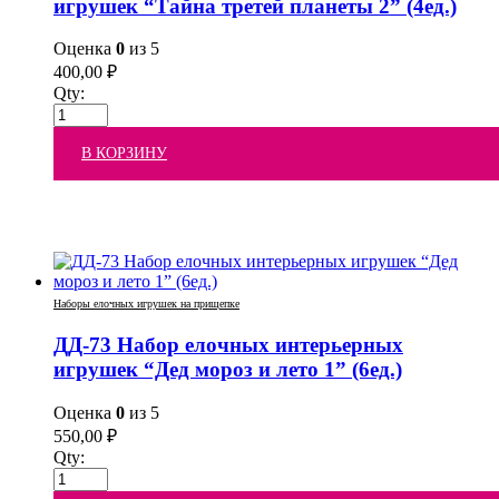
игрушек “Тайна третей планеты 2” (4ед.)
Оценка
0
из 5
400,00
₽
Qty:
В КОРЗИНУ
Наборы елочных игрушек на прищепке
ДД-73 Набор елочных интерьерных
игрушек “Дед мороз и лето 1” (6ед.)
Оценка
0
из 5
550,00
₽
Qty: