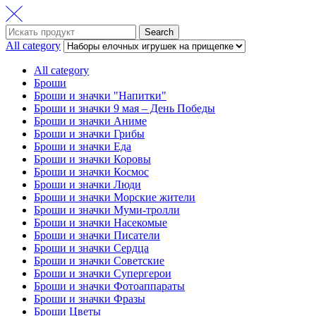
Search
Search
for:
All category
All category
Броши
Броши и значки "Напитки"
Броши и значки 9 мая – День Победы
Броши и значки Аниме
Броши и значки Грибы
Броши и значки Еда
Броши и значки Коровы
Броши и значки Космос
Броши и значки Люди
Броши и значки Морские жители
Броши и значки Муми-тролли
Броши и значки Насекомые
Броши и значки Писатели
Броши и значки Сердца
Броши и значки Советские
Броши и значки Супергерои
Броши и значки Фотоаппараты
Броши и значки Фразы
Броши Цветы