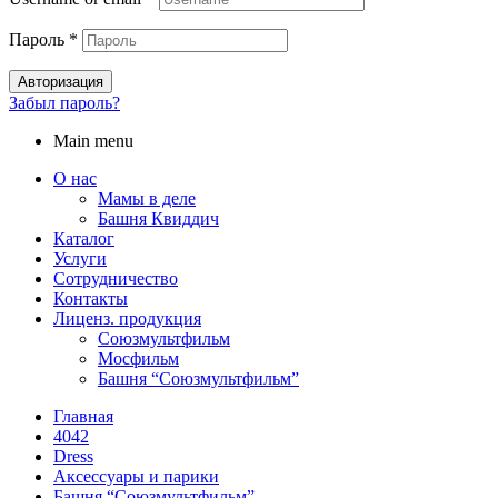
Пароль
*
Авторизация
Забыл пароль?
Main menu
О нас
Мамы в деле
Башня Квиддич
Каталог
Услуги
Сотрудничество
Контакты
Лиценз. продукция
Союзмультфильм
Мосфильм
Башня “Союзмультфильм”
Главная
4042
Dress
Аксессуары и парики
Башня “Союзмультфильм”