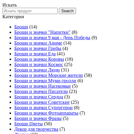
Искать
Search
Search
for:
Категории
Броши
(14)
Броши и значки "Напитки"
(8)
Броши и значки 9 мая - День Победы
(9)
Броши и значки Аниме
(14)
Броши и значки Грибы
(4)
Броши и значки Еда
(41)
Броши и значки Коровы
(18)
Броши и значки Космос
(25)
Броши и значки Люди
(31)
Броши и значки Морские жители
(58)
Броши и значки Муми-тролли
(6)
Броши и значки Насекомые
(5)
Броши и значки Писатели
(23)
Броши и значки Сердца
(3)
Броши и значки Советские
(25)
Броши и значки Супергерои
(8)
Броши и значки Фотоаппараты
(7)
Броши и значки Фразы
(5)
Броши Цветы
(50)
Декор для творчества
(7)