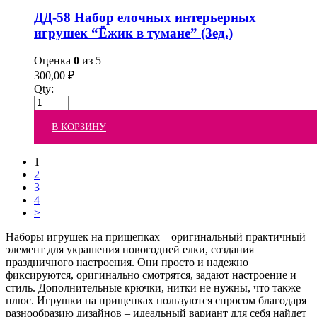
ДД-58 Набор елочных интерьерных
игрушек “Ёжик в тумане” (3ед.)
Оценка
0
из 5
300,00
₽
Qty:
В КОРЗИНУ
1
2
3
4
>
Наборы игрушек на прищепках – оригинальный практичный
элемент для украшения новогодней елки, создания
праздничного настроения. Они просто и надежно
фиксируются, оригинально смотрятся, задают настроение и
стиль. Дополнительные крючки, нитки не нужны, что также
плюс. Игрушки на прищепках пользуются спросом благодаря
разнообразию дизайнов – идеальный вариант для себя найдет