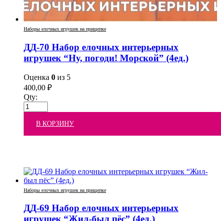
Наборы елочных игрушек на прищепке
ДД-70 Набор елочных интерьерных
игрушек “Ну, погоди! Морской” (4ед.)
Оценка
0
из 5
400,00
₽
Qty:
В КОРЗИНУ
Наборы елочных игрушек на прищепке
ДД-69 Набор елочных интерьерных
игрушек “Жил-был пёс” (4ед.)