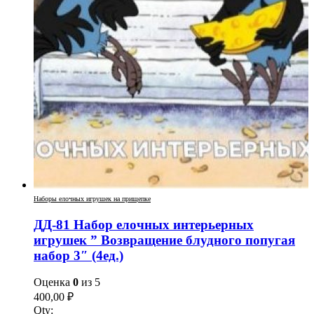
Наборы елочных игрушек на прищепке
ДД-81 Набор елочных интерьерных
игрушек ” Возвращение блудного попугая
набор 3″ (4ед.)
Оценка
0
из 5
400,00
₽
Qty: