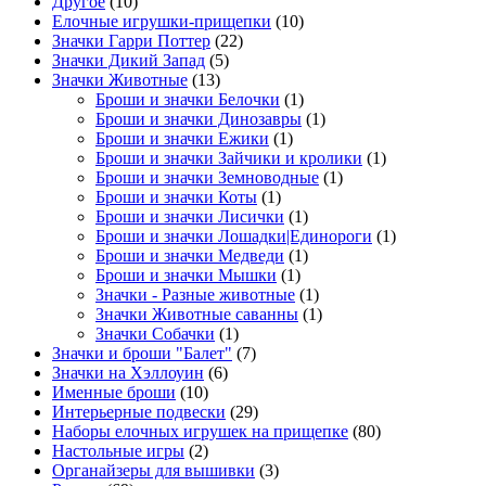
Другое
(10)
Елочные игрушки-прищепки
(10)
Значки Гарри Поттер
(22)
Значки Дикий Запад
(5)
Значки Животные
(13)
Броши и значки Белочки
(1)
Броши и значки Динозавры
(1)
Броши и значки Ежики
(1)
Броши и значки Зайчики и кролики
(1)
Броши и значки Земноводные
(1)
Броши и значки Коты
(1)
Броши и значки Лисички
(1)
Броши и значки Лошадки|Единороги
(1)
Броши и значки Медведи
(1)
Броши и значки Мышки
(1)
Значки - Разные животные
(1)
Значки Животные саванны
(1)
Значки Собачки
(1)
Значки и броши "Балет"
(7)
Значки на Хэллоуин
(6)
Именные броши
(10)
Интерьерные подвески
(29)
Наборы елочных игрушек на прищепке
(80)
Настольные игры
(2)
Органайзеры для вышивки
(3)