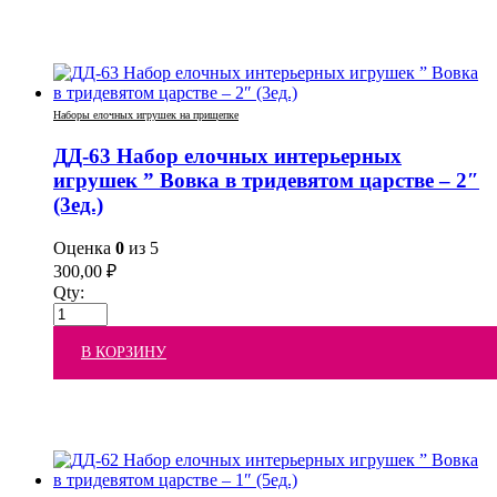
Наборы елочных игрушек на прищепке
ДД-63 Набор елочных интерьерных
игрушек ” Вовка в тридевятом царстве – 2″
(3ед.)
Оценка
0
из 5
300,00
₽
Qty:
В КОРЗИНУ