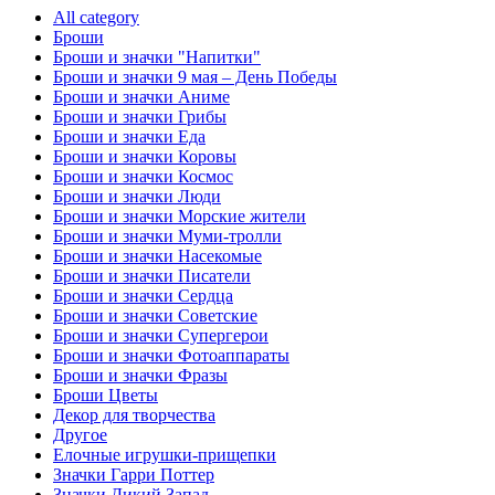
All category
Броши
Броши и значки "Напитки"
Броши и значки 9 мая – День Победы
Броши и значки Аниме
Броши и значки Грибы
Броши и значки Еда
Броши и значки Коровы
Броши и значки Космос
Броши и значки Люди
Броши и значки Морские жители
Броши и значки Муми-тролли
Броши и значки Насекомые
Броши и значки Писатели
Броши и значки Сердца
Броши и значки Советские
Броши и значки Супергерои
Броши и значки Фотоаппараты
Броши и значки Фразы
Броши Цветы
Декор для творчества
Другое
Елочные игрушки-прищепки
Значки Гарри Поттер
Значки Дикий Запад