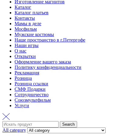
Изготовление магнитов
Каталог
Каталог платьев
Контакты
Мамы в деле
Мосфильм
Мужские костюмы
Наше пространство в г.Петергофе
Наши игры
О нас
Открытки
Оформление вашего заказа
Политику конфиденциальности
Рекламация
Розница
Розница ссылки
СМФ Подарки
Сотрудничество
Союзмультфильм
Услуги
Search
Search
for:
All category