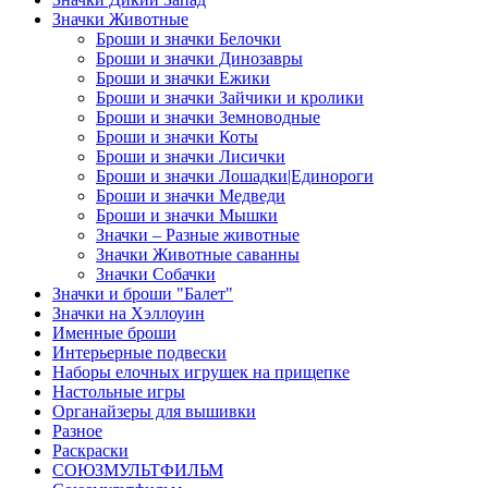
Значки Животные
Броши и значки Белочки
Броши и значки Динозавры
Броши и значки Ежики
Броши и значки Зайчики и кролики
Броши и значки Земноводные
Броши и значки Коты
Броши и значки Лисички
Броши и значки Лошадки|Единороги
Броши и значки Медведи
Броши и значки Мышки
Значки – Разные животные
Значки Животные саванны
Значки Собачки
Значки и броши "Балет"
Значки на Хэллоуин
Именные броши
Интерьерные подвески
Наборы елочных игрушек на прищепке
Настольные игры
Органайзеры для вышивки
Разное
Раскраски
СОЮЗМУЛЬТФИЛЬМ