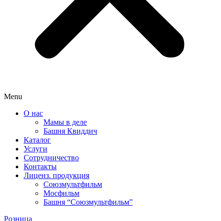
Menu
О нас
Мамы в деле
Башня Квиддич
Каталог
Услуги
Сотрудничество
Контакты
Лиценз. продукция
Союзмультфильм
Мосфильм
Башня “Союзмультфильм”
Розница