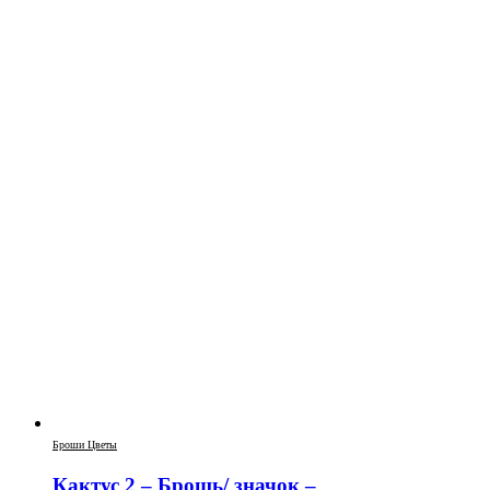
Броши Цветы
Кактус 2 – Брошь/ значок –