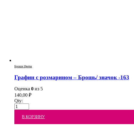
Броши Цветы
Графин с розмарином – Брошь/ значок -163
Оценка
0
из 5
140,00
₽
Qty:
В КОРЗИНУ