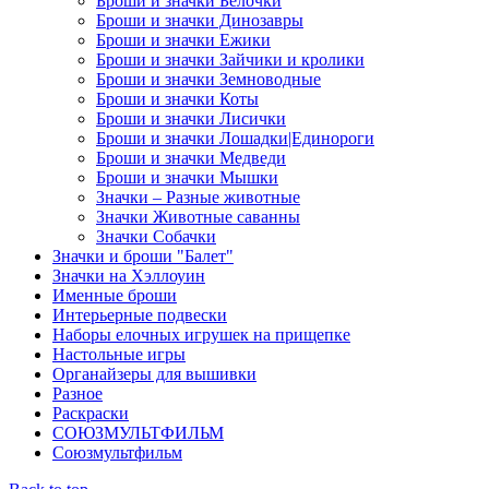
Броши и значки Белочки
Броши и значки Динозавры
Броши и значки Ежики
Броши и значки Зайчики и кролики
Броши и значки Земноводные
Броши и значки Коты
Броши и значки Лисички
Броши и значки Лошадки|Единороги
Броши и значки Медведи
Броши и значки Мышки
Значки – Разные животные
Значки Животные саванны
Значки Собачки
Значки и броши "Балет"
Значки на Хэллоуин
Именные броши
Интерьерные подвески
Наборы елочных игрушек на прищепке
Настольные игры
Органайзеры для вышивки
Разное
Раскраски
СОЮЗМУЛЬТФИЛЬМ
Союзмультфильм