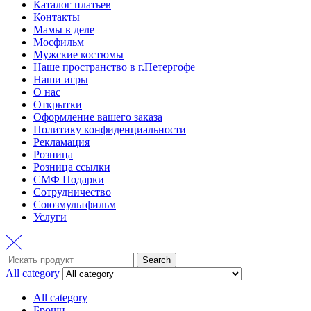
Каталог платьев
Контакты
Мамы в деле
Мосфильм
Мужские костюмы
Наше пространство в г.Петергофе
Наши игры
О нас
Открытки
Оформление вашего заказа
Политику конфиденциальности
Рекламация
Розница
Розница ссылки
СМФ Подарки
Сотрудничество
Союзмультфильм
Услуги
Search
Search
for:
All category
All category
Броши