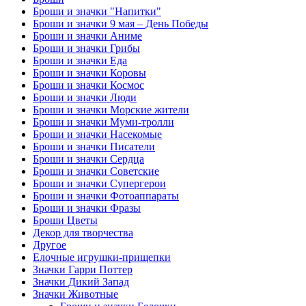
Броши и значки "Напитки"
Броши и значки 9 мая – День Победы
Броши и значки Аниме
Броши и значки Грибы
Броши и значки Еда
Броши и значки Коровы
Броши и значки Космос
Броши и значки Люди
Броши и значки Морские жители
Броши и значки Муми-тролли
Броши и значки Насекомые
Броши и значки Писатели
Броши и значки Сердца
Броши и значки Советские
Броши и значки Супергерои
Броши и значки Фотоаппараты
Броши и значки Фразы
Броши Цветы
Декор для творчества
Другое
Елочные игрушки-прищепки
Значки Гарри Поттер
Значки Дикий Запад
Значки Животные