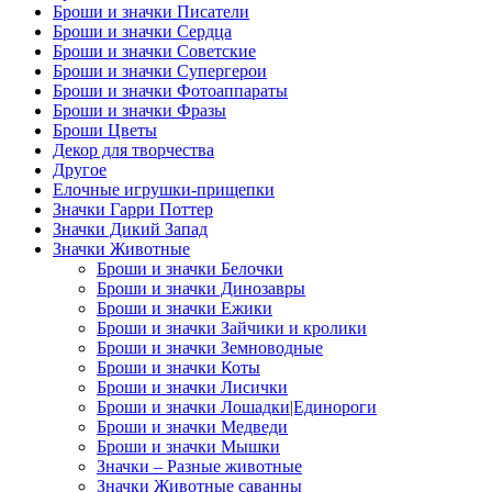
Броши и значки Писатели
Броши и значки Сердца
Броши и значки Советские
Броши и значки Супергерои
Броши и значки Фотоаппараты
Броши и значки Фразы
Броши Цветы
Декор для творчества
Другое
Елочные игрушки-прищепки
Значки Гарри Поттер
Значки Дикий Запад
Значки Животные
Броши и значки Белочки
Броши и значки Динозавры
Броши и значки Ежики
Броши и значки Зайчики и кролики
Броши и значки Земноводные
Броши и значки Коты
Броши и значки Лисички
Броши и значки Лошадки|Единороги
Броши и значки Медведи
Броши и значки Мышки
Значки – Разные животные
Значки Животные саванны