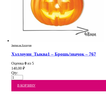
Значки на Хэллоуин
Хэллоуин_Тыква1 – Брошь/значок – 767
Оценка
0
из 5
140,00
₽
Qty:
В КОРЗИНУ