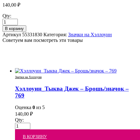
140,00
₽
Qty:
В корзину
Артикул
55331830
Категория:
Значки на Хэллоуин
Советуем вам посмотреть эти товары
Значки на Хэллоуин
Хэллоуин_Тыква Джек – Брошь/значок –
769
Оценка
0
из 5
140,00
₽
Qty:
В КОРЗИНУ