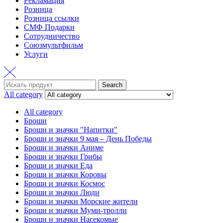
Рекламация
Розница
Розница ссылки
СМФ Подарки
Сотрудничество
Союзмультфильм
Услуги
Search
Search
for:
All category
All category
Броши
Броши и значки "Напитки"
Броши и значки 9 мая – День Победы
Броши и значки Аниме
Броши и значки Грибы
Броши и значки Еда
Броши и значки Коровы
Броши и значки Космос
Броши и значки Люди
Броши и значки Морские жители
Броши и значки Муми-тролли
Броши и значки Насекомые