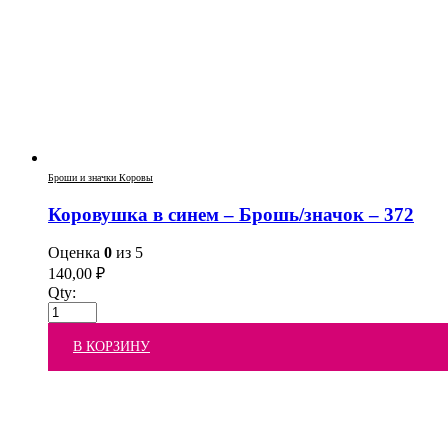
Броши и значки Коровы
Коровушка в синем – Брошь/значок – 372
Оценка
0
из 5
140,00
₽
Qty:
В КОРЗИНУ