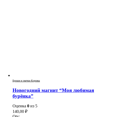
Броши и значки Коровы
Новогодний магнит “Моя любимая
бурёнка”
Оценка
0
из 5
140,00
₽
Qty: