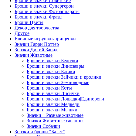
Броши и значки Советские
Броши и значки Супергерои
Броши и значки Фотоаппараты
Броши и значки Фразы
Броши Цветы
Декор для творчества
Другое
Елочные игрушки-прищепки
Значки Гарри Поттер
Значки Дикий Запад
Значки Животные
Броши и значки Белочки
Броши и значки Динозавры
Броши и значки Ежики
Броши и значки Зайчики и кролики
Броши и значки Земноводные
Броши и значки Коты
Броши и значки Лисички
Броши и значки Лошадки|Единороги
Броши и значки Медведи
Броши и значки Мышки
Значки – Разные животные
Значки Животные саванны
Значки Собачки
Значки и броши "Балет"