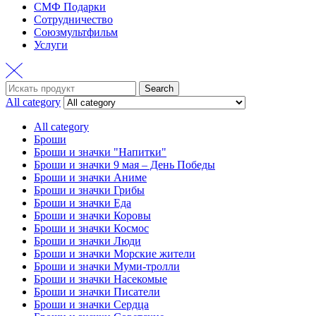
СМФ Подарки
Сотрудничество
Союзмультфильм
Услуги
Search
Search
for:
All category
All category
Броши
Броши и значки "Напитки"
Броши и значки 9 мая – День Победы
Броши и значки Аниме
Броши и значки Грибы
Броши и значки Еда
Броши и значки Коровы
Броши и значки Космос
Броши и значки Люди
Броши и значки Морские жители
Броши и значки Муми-тролли
Броши и значки Насекомые
Броши и значки Писатели
Броши и значки Сердца