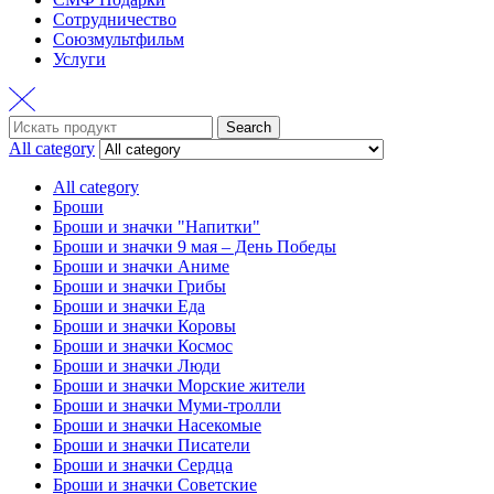
Сотрудничество
Союзмультфильм
Услуги
Search
Search
for:
All category
All category
Броши
Броши и значки "Напитки"
Броши и значки 9 мая – День Победы
Броши и значки Аниме
Броши и значки Грибы
Броши и значки Еда
Броши и значки Коровы
Броши и значки Космос
Броши и значки Люди
Броши и значки Морские жители
Броши и значки Муми-тролли
Броши и значки Насекомые
Броши и значки Писатели
Броши и значки Сердца
Броши и значки Советские