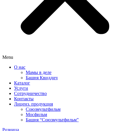
Menu
О нас
Мамы в деле
Башня Квиддич
Каталог
Услуги
Сотрудничество
Контакты
Лиценз. продукция
Союзмультфильм
Мосфильм
Башня “Союзмультфильм”
Розница