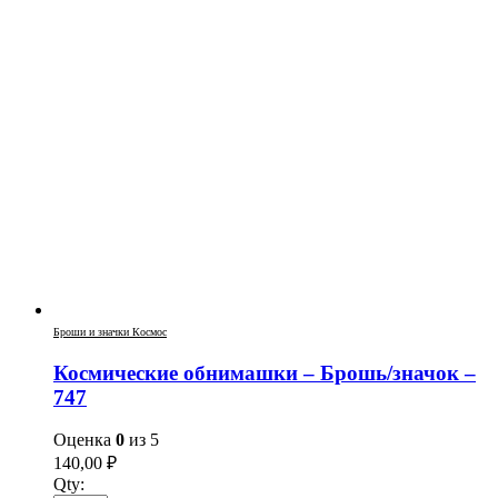
Броши и значки Космос
Космические обнимашки – Брошь/значок –
747
Оценка
0
из 5
140,00
₽
Qty: