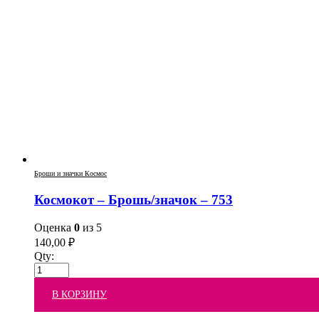
Броши и значки Космос
Космокот – Брошь/значок – 753
Оценка
0
из 5
140,00
₽
Qty:
В КОРЗИНУ