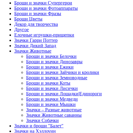
Броши и значки Супергерои
Броши и значки Фотоаппараты
Броши и значки Фразы
Броши Цветы
Декор для творчества
Другое
Елочные игрушки-прищепки
Значки Гарри Поттер
Значки Дикий Запад
Значки Животные
Броши и значки Белочки
Броши и значки Динозавры
Броши и значки Ежики
Броши и значки Зайчики и кролики
Броши и значки Земноводные
Броши и значки Коты
Броши и значки Лисички
Броши и значки Лошадки|Единороги
Броши и значки Медведи
Броши и значки Мышки
Значки – Разные животные
Значки Животные саванны
Значки Собачки
Значки и броши "Балет"
Значки на Хэллоуин