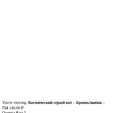
You're viewing:
Космический серый кот – Брошь/значок –
714
140,00
₽
Оценка
0
из 5