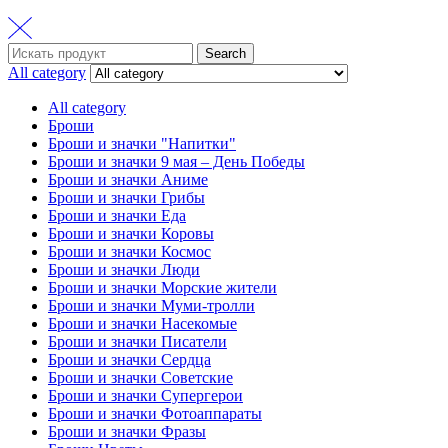
Search
Search
for:
All category
All category
Броши
Броши и значки "Напитки"
Броши и значки 9 мая – День Победы
Броши и значки Аниме
Броши и значки Грибы
Броши и значки Еда
Броши и значки Коровы
Броши и значки Космос
Броши и значки Люди
Броши и значки Морские жители
Броши и значки Муми-тролли
Броши и значки Насекомые
Броши и значки Писатели
Броши и значки Сердца
Броши и значки Советские
Броши и значки Супергерои
Броши и значки Фотоаппараты
Броши и значки Фразы