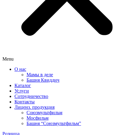
Menu
О нас
Мамы в деле
Башня Квиддич
Каталог
Услуги
Сотрудничество
Контакты
Лиценз. продукция
Союзмультфильм
Мосфильм
Башня “Союзмультфильм”
Розница