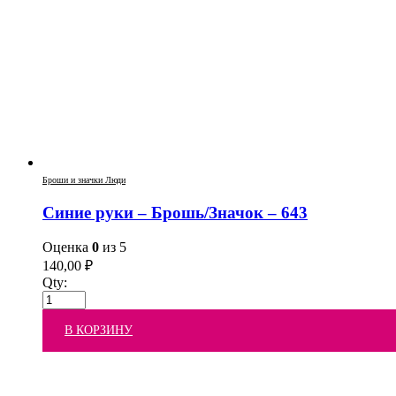
Броши и значки Люди
Синие руки – Брошь/Значок – 643
Оценка
0
из 5
140,00
₽
Qty:
В КОРЗИНУ