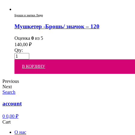
Броши и значки Люди
Мушкетер -Брошь/ значок – 120
Оценка
0
из 5
140,00
₽
Qty:
В КОРЗИНУ
Previous
Next
Search
account
0
0,00
₽
Cart
О нас