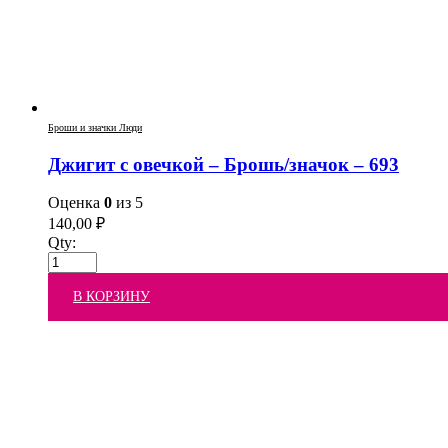
Броши и значки Люди
Джигит с овечкой – Брошь/значок – 693
Оценка
0
из 5
140,00
₽
Qty:
В КОРЗИНУ