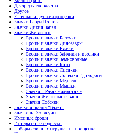
Броши Цветы
Декор для творчества
Другое
Елочные игрушки-прищепки
Значки Гарри Поттер
Значки Дикий Запад
Значки Животные
Броши и значки Белочки
Броши и значки Динозавры
Броши и значки Ежики
Броши и значки Зайчики и кролики
Броши и значки Земноводные
Броши и значки Коты
Броши и значки Лисички
Броши и значки Лошадки|Единороги
Броши и значки Медведи
Броши и значки Мышки
Значки – Разные животные
Значки Животные саванны
Значки Собачки
Значки и броши "Балет"
Значки на Хэллоуин
Именные броши
Интерьерные подвески
Наборы елочных игрушек на прищепке