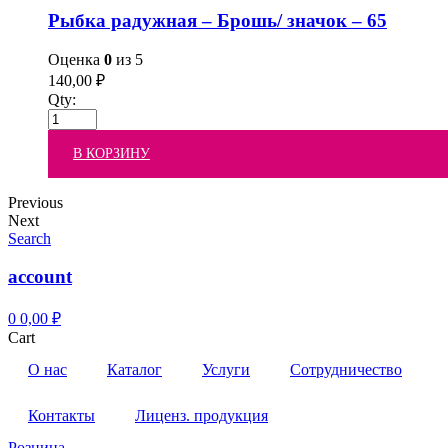
Рыбка радужная – Брошь/ значок – 65
Оценка
0
из 5
140,00
₽
Qty:
В КОРЗИНУ
Previous
Next
Search
account
0
0,00
₽
Cart
О нас
Каталог
Услуги
Сотрудничество
Контакты
Лиценз. продукция
Розница