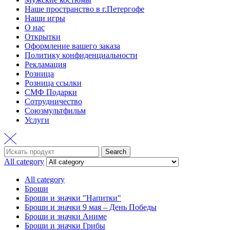
Наше пространство в г.Петергофе
Наши игры
О нас
Открытки
Оформление вашего заказа
Политику конфиденциальности
Рекламация
Розница
Розница ссылки
СМФ Подарки
Сотрудничество
Союзмультфильм
Услуги
Search
Search
for:
All category
All category
Броши
Броши и значки "Напитки"
Броши и значки 9 мая – День Победы
Броши и значки Аниме
Броши и значки Грибы