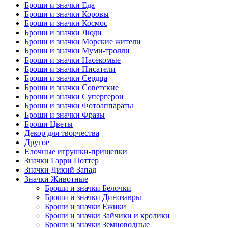
Броши и значки Еда
Броши и значки Коровы
Броши и значки Космос
Броши и значки Люди
Броши и значки Морские жители
Броши и значки Муми-тролли
Броши и значки Насекомые
Броши и значки Писатели
Броши и значки Сердца
Броши и значки Советские
Броши и значки Супергерои
Броши и значки Фотоаппараты
Броши и значки Фразы
Броши Цветы
Декор для творчества
Другое
Елочные игрушки-прищепки
Значки Гарри Поттер
Значки Дикий Запад
Значки Животные
Броши и значки Белочки
Броши и значки Динозавры
Броши и значки Ежики
Броши и значки Зайчики и кролики
Броши и значки Земноводные