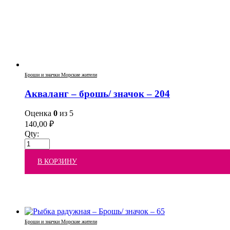
Броши и значки Морские жители
Акваланг – брошь/ значок – 204
Оценка
0
из 5
140,00
₽
Qty:
В КОРЗИНУ
Броши и значки Морские жители