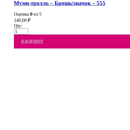
Муми-тролль – Брошь/значок – 555
Оценка
0
из 5
140,00
₽
Qty:
В КОРЗИНУ