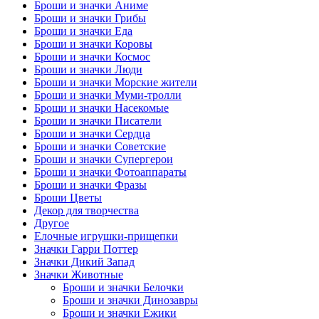
Броши и значки Аниме
Броши и значки Грибы
Броши и значки Еда
Броши и значки Коровы
Броши и значки Космос
Броши и значки Люди
Броши и значки Морские жители
Броши и значки Муми-тролли
Броши и значки Насекомые
Броши и значки Писатели
Броши и значки Сердца
Броши и значки Советские
Броши и значки Супергерои
Броши и значки Фотоаппараты
Броши и значки Фразы
Броши Цветы
Декор для творчества
Другое
Елочные игрушки-прищепки
Значки Гарри Поттер
Значки Дикий Запад
Значки Животные
Броши и значки Белочки
Броши и значки Динозавры
Броши и значки Ежики