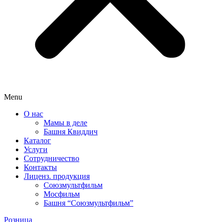
Menu
О нас
Мамы в деле
Башня Квиддич
Каталог
Услуги
Сотрудничество
Контакты
Лиценз. продукция
Союзмультфильм
Мосфильм
Башня “Союзмультфильм”
Розница