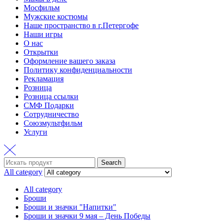
Мосфильм
Мужские костюмы
Наше пространство в г.Петергофе
Наши игры
О нас
Открытки
Оформление вашего заказа
Политику конфиденциальности
Рекламация
Розница
Розница ссылки
СМФ Подарки
Сотрудничество
Союзмультфильм
Услуги
Search
Search
for:
All category
All category
Броши
Броши и значки "Напитки"
Броши и значки 9 мая – День Победы