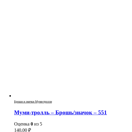
Броши и значки Муми-тролли
Муми-тролль – Брошь/значок – 551
Оценка
0
из 5
140,00
₽