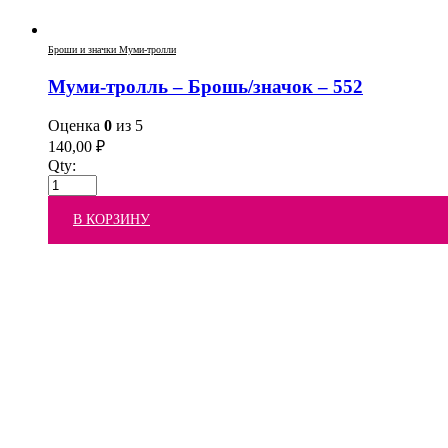
Броши и значки Муми-тролли
Муми-тролль – Брошь/значок – 552
Оценка
0
из 5
140,00
₽
Qty:
В КОРЗИНУ