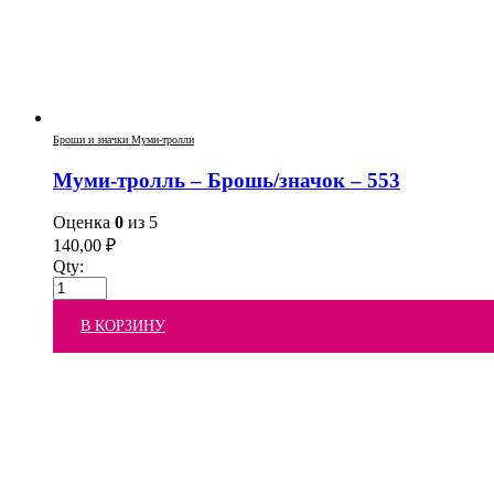
Броши и значки Муми-тролли
Муми-тролль – Брошь/значок – 553
Оценка
0
из 5
140,00
₽
Qty:
В КОРЗИНУ