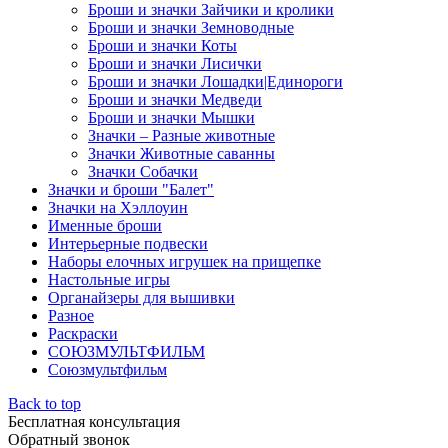
Броши и значки Зайчики и кролики
Броши и значки Земноводные
Броши и значки Коты
Броши и значки Лисички
Броши и значки Лошадки|Единороги
Броши и значки Медведи
Броши и значки Мышки
Значки – Разные животные
Значки Животные саванны
Значки Собачки
Значки и броши "Балет"
Значки на Хэллоуин
Именные броши
Интерьерные подвески
Наборы елочных игрушек на прищепке
Настольные игры
Органайзеры для вышивки
Разное
Раскраски
СОЮЗМУЛЬТФИЛЬМ
Союзмультфильм
Back to top
Бесплатная консультация
Обратный звонок