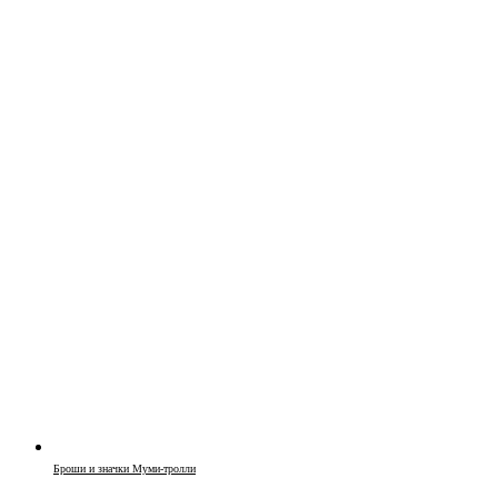
Броши и значки Муми-тролли