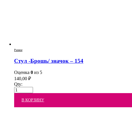
Разное
Стул -Брошь/ значок – 154
Оценка
0
из 5
140,00
₽
Qty:
В КОРЗИНУ