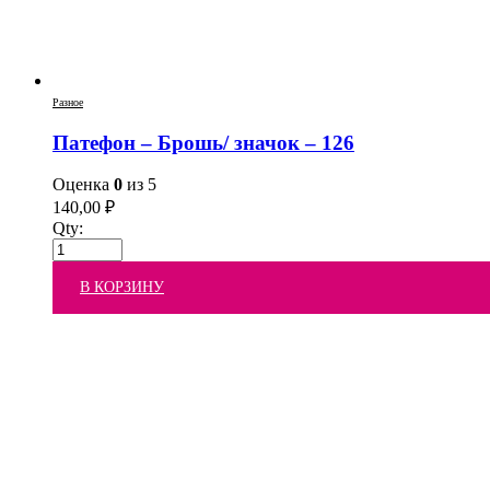
Разное
Патефон – Брошь/ значок – 126
Оценка
0
из 5
140,00
₽
Qty:
В КОРЗИНУ