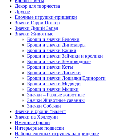
Броши Цветы
Декор для творчества
Другое
Елочные игрушки-прищепки
Значки Гарри Поттер
Значки Дикий Запад
Значки Животные
Броши и значки Белочки
Броши и значки Динозавры
Броши и значки Ежики
Броши и значки Зайчики и кролики
Броши и значки Земноводные
Броши и значки Коты
Броши и значки Лисички
Броши и значки Лошадки|Единороги
Броши и значки Медведи
Броши и значки Мышки
Значки – Разные животные
Значки Животные саванны
Значки Собачки
Значки и броши "Балет"
Значки на Хэллоуин
Именные броши
Интерьерные подвески
Наборы елочных игрушек на прищепке