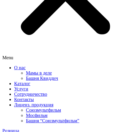
Menu
О нас
Мамы в деле
Башня Квиддич
Каталог
Услуги
Сотрудничество
Контакты
Лиценз. продукция
Союзмультфильм
Мосфильм
Башня “Союзмультфильм”
Розница