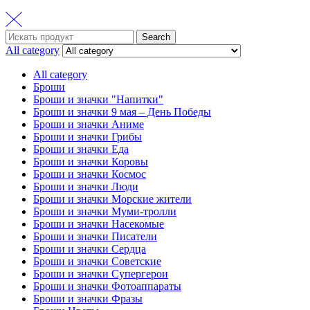
Search
Search
for:
All category
All category
Броши
Броши и значки "Напитки"
Броши и значки 9 мая – День Победы
Броши и значки Аниме
Броши и значки Грибы
Броши и значки Еда
Броши и значки Коровы
Броши и значки Космос
Броши и значки Люди
Броши и значки Морские жители
Броши и значки Муми-тролли
Броши и значки Насекомые
Броши и значки Писатели
Броши и значки Сердца
Броши и значки Советские
Броши и значки Супергерои
Броши и значки Фотоаппараты
Броши и значки Фразы