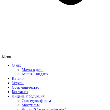
Menu
О нас
Мамы в деле
Башня Квиддич
Каталог
Услуги
Сотрудничество
Контакты
Лиценз. продукция
Союзмультфильм
Мосфильм
Башня “Союзмультфильм”