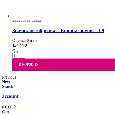
Броши и значки Советские
Значок октябренка – Брошь/ значок – 09
Оценка
0
из 5
140,00
₽
Qty:
В КОРЗИНУ
Previous
Next
Search
account
0
0,00
₽
Cart