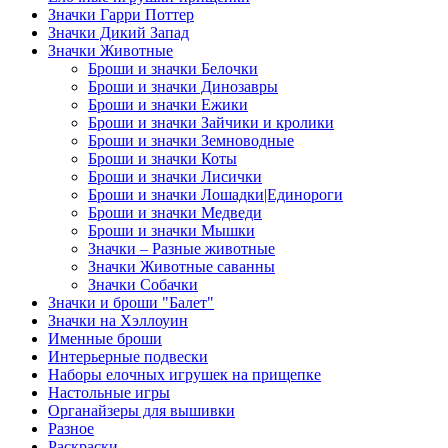
Значки Гарри Поттер
Значки Дикий Запад
Значки Животные
Броши и значки Белочки
Броши и значки Динозавры
Броши и значки Ежики
Броши и значки Зайчики и кролики
Броши и значки Земноводные
Броши и значки Коты
Броши и значки Лисички
Броши и значки Лошадки|Единороги
Броши и значки Медведи
Броши и значки Мышки
Значки – Разные животные
Значки Животные саванны
Значки Собачки
Значки и броши "Балет"
Значки на Хэллоуин
Именные броши
Интерьерные подвески
Наборы елочных игрушек на прищепке
Настольные игры
Органайзеры для вышивки
Разное
Раскраски