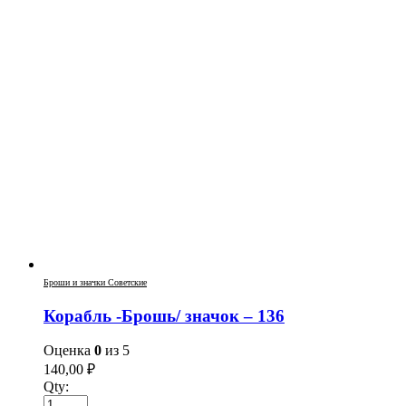
Броши и значки Советские
Корабль -Брошь/ значок – 136
Оценка
0
из 5
140,00
₽
Qty: