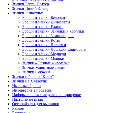
Значки Гарри Поттер
Значки Дикий Запад
Значки Животные
Броши и значки Белочки
Броши и значки Динозавры
Броши и значки Ежики
Броши и значки Зайчики и кролики
Броши и значки Земноводные
Броши и значки Коты
Броши и значки Лисички
Броши и значки Лошадки|Единороги
Броши и значки Медведи
Броши и значки Мышки
Значки – Разные животные
Значки Животные саванны
Значки Собачки
Значки и броши "Балет"
Значки на Хэллоуин
Именные броши
Интерьерные подвески
Наборы елочных игрушек на прищепке
Настольные игры
Органайзеры для вышивки
Разное
Раскраски