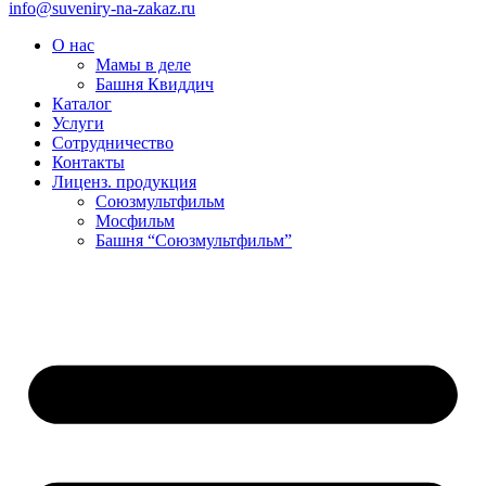
info@suveniry-na-zakaz.ru
О нас
Мамы в деле
Башня Квиддич
Каталог
Услуги
Сотрудничество
Контакты
Лиценз. продукция
Союзмультфильм
Мосфильм
Башня “Союзмультфильм”