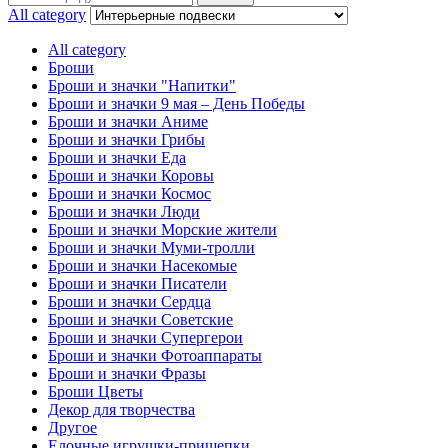
for:
All category
All category
Броши
Броши и значки "Напитки"
Броши и значки 9 мая – День Победы
Броши и значки Аниме
Броши и значки Грибы
Броши и значки Еда
Броши и значки Коровы
Броши и значки Космос
Броши и значки Люди
Броши и значки Морские жители
Броши и значки Муми-тролли
Броши и значки Насекомые
Броши и значки Писатели
Броши и значки Сердца
Броши и значки Советские
Броши и значки Супергерои
Броши и значки Фотоаппараты
Броши и значки Фразы
Броши Цветы
Декор для творчества
Другое
Елочные игрушки-прищепки