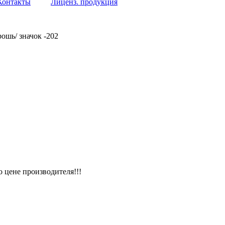
Контакты
Лиценз. продукция
рошь/ значок -202
 цене производителя!!!