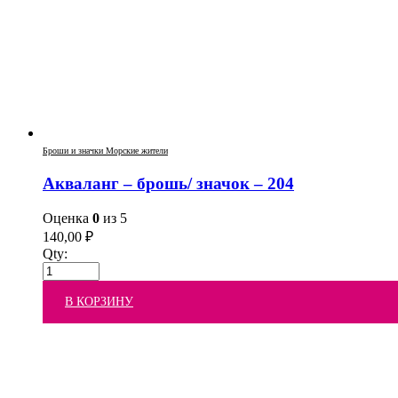
Броши и значки Морские жители
Акваланг – брошь/ значок – 204
Оценка
0
из 5
140,00
₽
Qty:
В КОРЗИНУ