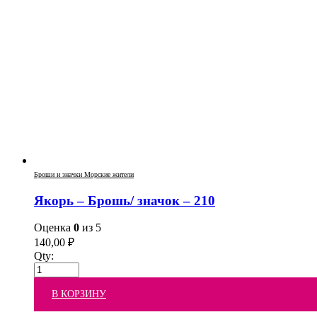
Броши и значки Морские жители
Якорь – Брошь/ значок – 210
Оценка
0
из 5
140,00
₽
Qty:
В КОРЗИНУ