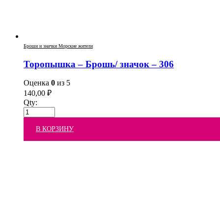
Броши и значки Морские жители
Торопышка – Брошь/ значок – 306
Оценка
0
из 5
140,00
₽
Qty:
В КОРЗИНУ