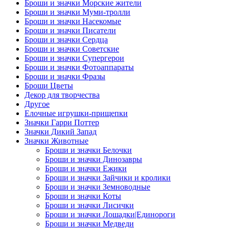
Броши и значки Морские жители
Броши и значки Муми-тролли
Броши и значки Насекомые
Броши и значки Писатели
Броши и значки Сердца
Броши и значки Советские
Броши и значки Супергерои
Броши и значки Фотоаппараты
Броши и значки Фразы
Броши Цветы
Декор для творчества
Другое
Елочные игрушки-прищепки
Значки Гарри Поттер
Значки Дикий Запад
Значки Животные
Броши и значки Белочки
Броши и значки Динозавры
Броши и значки Ежики
Броши и значки Зайчики и кролики
Броши и значки Земноводные
Броши и значки Коты
Броши и значки Лисички
Броши и значки Лошадки|Единороги
Броши и значки Медведи