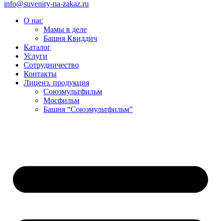
info@suveniry-na-zakaz.ru
О нас
Мамы в деле
Башня Квиддич
Каталог
Услуги
Сотрудничество
Контакты
Лиценз. продукция
Союзмультфильм
Мосфильм
Башня “Союзмультфильм”