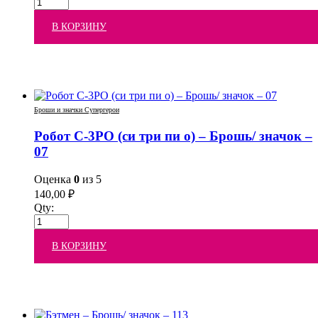
В КОРЗИНУ
Броши и значки Супергерои
Робот C-3PO (си три пи о) – Брошь/ значок –
07
Оценка
0
из 5
140,00
₽
Qty:
В КОРЗИНУ