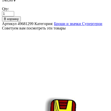
140,00
₽
Qty:
В корзину
Артикул
49681299
Категория:
Броши и значки Супергерои
Советуем вам посмотреть эти товары