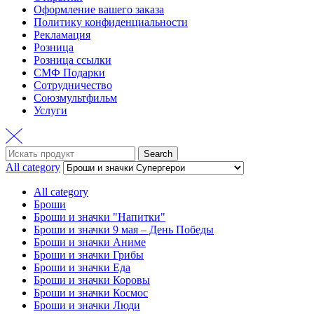
Оформление вашего заказа
Политику конфиденциальности
Рекламация
Розница
Розница ссылки
СМФ Подарки
Сотрудничество
Союзмультфильм
Услуги
Search
Search
for:
All category
All category
Броши
Броши и значки "Напитки"
Броши и значки 9 мая – День Победы
Броши и значки Аниме
Броши и значки Грибы
Броши и значки Еда
Броши и значки Коровы
Броши и значки Космос
Броши и значки Люди