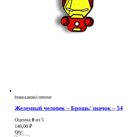
Броши и значки Супергерои
Железный человек – Брошь/ значок – 54
Оценка
0
из 5
140,00
₽
Qty: