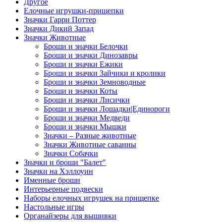
Другое
Елочные игрушки-прищепки
Значки Гарри Поттер
Значки Дикий Запад
Значки Животные
Броши и значки Белочки
Броши и значки Динозавры
Броши и значки Ежики
Броши и значки Зайчики и кролики
Броши и значки Земноводные
Броши и значки Коты
Броши и значки Лисички
Броши и значки Лошадки|Единороги
Броши и значки Медведи
Броши и значки Мышки
Значки – Разные животные
Значки Животные саванны
Значки Собачки
Значки и броши "Балет"
Значки на Хэллоуин
Именные броши
Интерьерные подвески
Наборы елочных игрушек на прищепке
Настольные игры
Органайзеры для вышивки