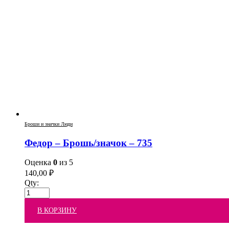
Броши и значки Люди
Федор – Брошь/значок – 735
Оценка
0
из 5
140,00
₽
Qty:
В КОРЗИНУ