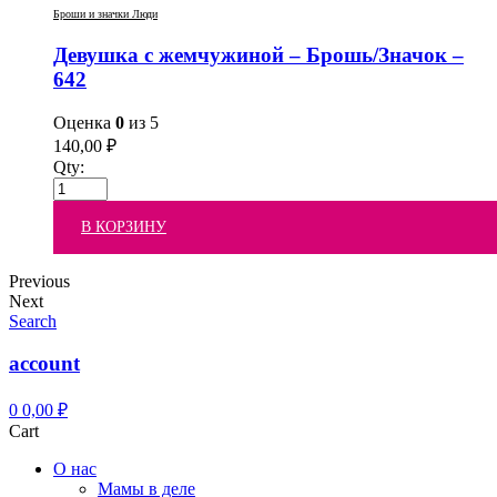
Броши и значки Люди
Девушка с жемчужиной – Брошь/Значок –
642
Оценка
0
из 5
140,00
₽
Qty:
В КОРЗИНУ
Previous
Next
Search
account
0
0,00
₽
Cart
О нас
Мамы в деле