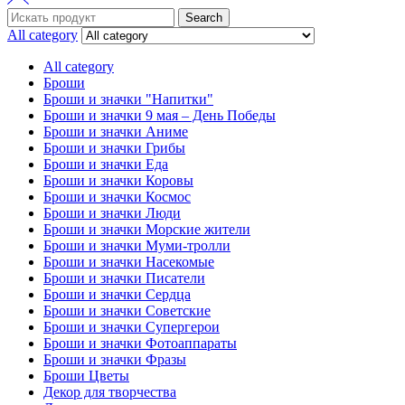
Search
Search
for:
All category
All category
Броши
Броши и значки "Напитки"
Броши и значки 9 мая – День Победы
Броши и значки Аниме
Броши и значки Грибы
Броши и значки Еда
Броши и значки Коровы
Броши и значки Космос
Броши и значки Люди
Броши и значки Морские жители
Броши и значки Муми-тролли
Броши и значки Насекомые
Броши и значки Писатели
Броши и значки Сердца
Броши и значки Советские
Броши и значки Супергерои
Броши и значки Фотоаппараты
Броши и значки Фразы
Броши Цветы
Декор для творчества