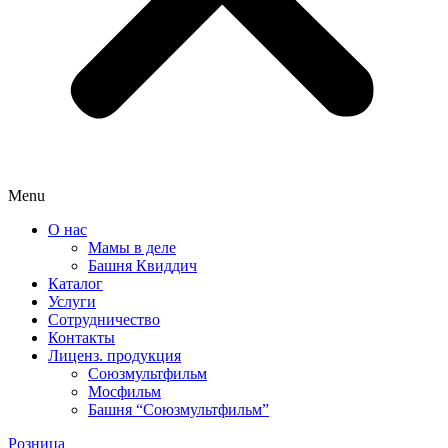
Menu
О нас
Мамы в деле
Башня Квиддич
Каталог
Услуги
Сотрудничество
Контакты
Лиценз. продукция
Союзмультфильм
Мосфильм
Башня “Союзмультфильм”
Розница