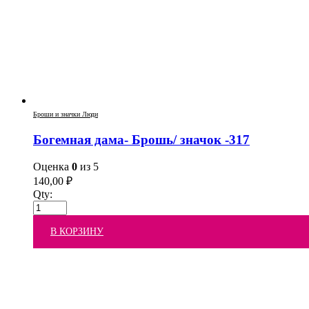
Броши и значки Люди
Богемная дама- Брошь/ значок -317
Оценка
0
из 5
140,00
₽
Qty:
В КОРЗИНУ