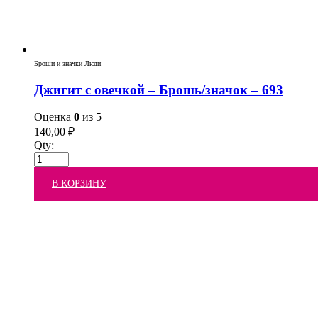
Броши и значки Люди
Джигит с овечкой – Брошь/значок – 693
Оценка
0
из 5
140,00
₽
Qty:
В КОРЗИНУ