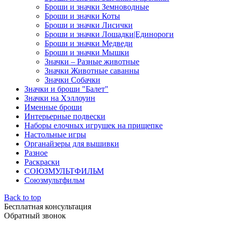
Броши и значки Земноводные
Броши и значки Коты
Броши и значки Лисички
Броши и значки Лошадки|Единороги
Броши и значки Медведи
Броши и значки Мышки
Значки – Разные животные
Значки Животные саванны
Значки Собачки
Значки и броши "Балет"
Значки на Хэллоуин
Именные броши
Интерьерные подвески
Наборы елочных игрушек на прищепке
Настольные игры
Органайзеры для вышивки
Разное
Раскраски
СОЮЗМУЛЬТФИЛЬМ
Союзмультфильм
Back to top
Бесплатная консультация
Обратный звонок