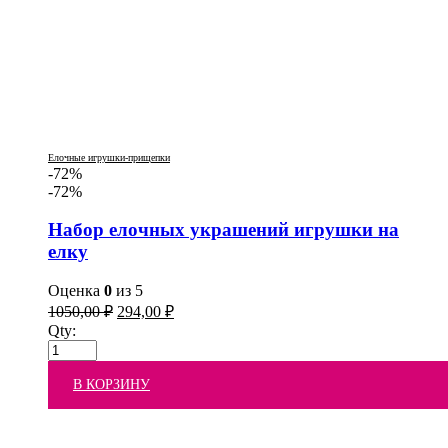
Елочные игрушки-прищепки
-72%
-72%
Набор елочных украшений игрушки на
елку
Оценка
0
из 5
1050,00
₽
294,00
₽
Qty:
В КОРЗИНУ