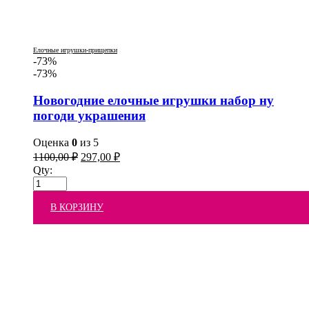
Елочные игрушки-прищепки
-73%
-73%
Новогодние елочные игрушки набор ну
погоди украшения
Оценка
0
из 5
1100,00
₽
297,00
₽
Qty:
В КОРЗИНУ