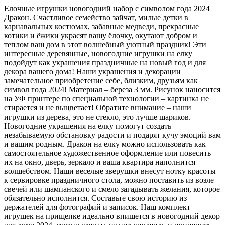
Елочные игрушки новогодний набор с символом года 2024
Дракон. Счастливое семейство зайчат, милые детки в
карнавальных костюмах, забавные медведи, прекрасные
котики и ёжики украсят вашу ёлочку, окутают добром и
теплом ваш дом в этот волшебный уютный праздник! Эти
интересные деревянные, новогодние игрушки на елку
подойдут как украшения праздничные на новый год и для
декора вашего дома! Наши украшения и декорации
замечательное приобретение себе, близким, друзьям как
символ года 2024! Материал – береза 3 мм. Рисунок наносится
на УФ принтере по специальной технологии – картинка не
стирается и не выцветает! Обратите внимание – наши
игрушки из дерева, это не стекло, это лучше шариков.
Новогодние украшения на елку помогут создать
незабываемую обстановку радости и подарят кучу эмоций вам
и вашим родным. Дракон на елку можно использовать как
самостоятельное художественное оформление или повесить
их на окно, дверь, зеркало и ваша квартира наполнится
волшебством. Наши веселые зверушки внесут нотку красоты
к сервировке праздничного стола, можно поставить из возле
свечей или шампанского и смело загадывать желания, которое
обязательно исполнится. Составьте свою историю из
держателей для фотографий и записок. Наш комплект
игрушек на прищепке идеально впишется в новогодний декор