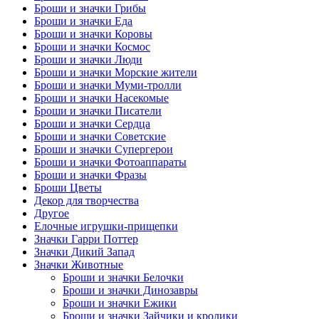
Броши и значки Грибы
Броши и значки Еда
Броши и значки Коровы
Броши и значки Космос
Броши и значки Люди
Броши и значки Морские жители
Броши и значки Муми-тролли
Броши и значки Насекомые
Броши и значки Писатели
Броши и значки Сердца
Броши и значки Советские
Броши и значки Супергерои
Броши и значки Фотоаппараты
Броши и значки Фразы
Броши Цветы
Декор для творчества
Другое
Елочные игрушки-прищепки
Значки Гарри Поттер
Значки Дикий Запад
Значки Животные
Броши и значки Белочки
Броши и значки Динозавры
Броши и значки Ежики
Броши и значки Зайчики и кролики