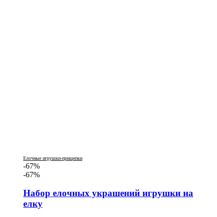
Елочные игрушки-прищепки
-67%
-67%
Набор елочных украшений игрушки на
елку