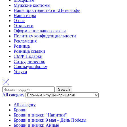
Мосфильм
Мужские костюмы
Наше пространство в г.Петергофе
Наши игры
О нас
Открытки
Оформление вашего заказа
Политику конфиденциальности
Рекламация
Розница
Розница ссылки
СМФ Подарки
Сотрудничество
Союзмультфильм
Услуги
Search
Search
for:
All category
All category
Броши
Броши и значки "Напитки"
Броши и значки 9 мая – День Победы
Броши и значки Аниме