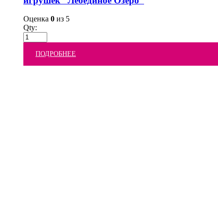
игрушек “Лебединое Озеро”
Оценка
0
из 5
Qty:
ПОДРОБНЕЕ