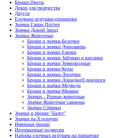
Броши Цветы
Декор для творчества
Другое
Елочные игрушки-прищепки
Значки Гарри Поттер
Значки Дикий Запад
Значки Животные
Броши и значки Белочки
Броши и значки Динозавры
Броши и значки Ежики
Броши и значки Зайчики и кролики
Броши и значки Земноводные
Броши и значки Коты
Броши и значки Лисички
Броши и значки Лошадки|Единороги
Броши и значки Медведи
Броши и значки Мышки
Значки – Разные животные
Значки Животные саванны
Значки Собачки
Значки и броши "Балет"
Значки на Хэллоуин
Именные броши
Интерьерные подвески
Наборы елочных игрушек на прищепке