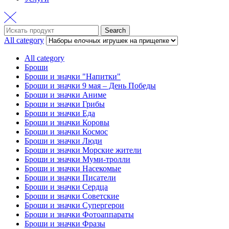
Search
Search
for:
All category
All category
Броши
Броши и значки "Напитки"
Броши и значки 9 мая – День Победы
Броши и значки Аниме
Броши и значки Грибы
Броши и значки Еда
Броши и значки Коровы
Броши и значки Космос
Броши и значки Люди
Броши и значки Морские жители
Броши и значки Муми-тролли
Броши и значки Насекомые
Броши и значки Писатели
Броши и значки Сердца
Броши и значки Советские
Броши и значки Супергерои
Броши и значки Фотоаппараты
Броши и значки Фразы