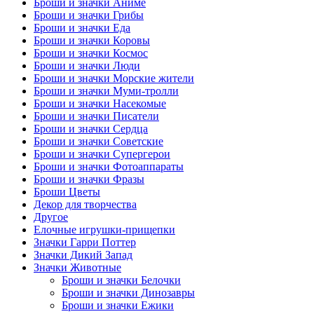
Броши и значки Аниме
Броши и значки Грибы
Броши и значки Еда
Броши и значки Коровы
Броши и значки Космос
Броши и значки Люди
Броши и значки Морские жители
Броши и значки Муми-тролли
Броши и значки Насекомые
Броши и значки Писатели
Броши и значки Сердца
Броши и значки Советские
Броши и значки Супергерои
Броши и значки Фотоаппараты
Броши и значки Фразы
Броши Цветы
Декор для творчества
Другое
Елочные игрушки-прищепки
Значки Гарри Поттер
Значки Дикий Запад
Значки Животные
Броши и значки Белочки
Броши и значки Динозавры
Броши и значки Ежики