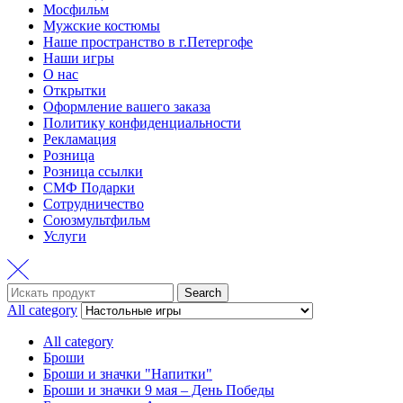
Мосфильм
Мужские костюмы
Наше пространство в г.Петергофе
Наши игры
О нас
Открытки
Оформление вашего заказа
Политику конфиденциальности
Рекламация
Розница
Розница ссылки
СМФ Подарки
Сотрудничество
Союзмультфильм
Услуги
Search
Search
for:
All category
All category
Броши
Броши и значки "Напитки"
Броши и значки 9 мая – День Победы