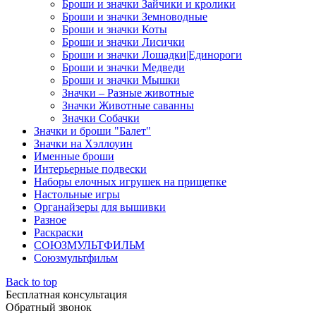
Броши и значки Зайчики и кролики
Броши и значки Земноводные
Броши и значки Коты
Броши и значки Лисички
Броши и значки Лошадки|Единороги
Броши и значки Медведи
Броши и значки Мышки
Значки – Разные животные
Значки Животные саванны
Значки Собачки
Значки и броши "Балет"
Значки на Хэллоуин
Именные броши
Интерьерные подвески
Наборы елочных игрушек на прищепке
Настольные игры
Органайзеры для вышивки
Разное
Раскраски
СОЮЗМУЛЬТФИЛЬМ
Союзмультфильм
Back to top
Бесплатная консультация
Обратный звонок